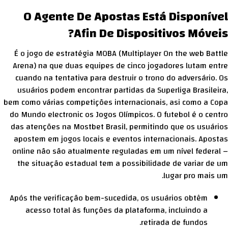
O Agente De Apostas Está Disponível
Afin De Dispositivos Móveis?
É o jogo de estratégia MOBA (Multiplayer On the web Battle
Arena) na que duas equipes de cinco jogadores lutam entre
cuando na tentativa para destruir o trono do adversário. Os
usuários podem encontrar partidas da Superliga Brasileira,
bem como várias competições internacionais, asi como a Copa
do Mundo electronic os Jogos Olímpicos. O futebol é o centro
das atenções na Mostbet Brasil, permitindo que os usuários
apostem em jogos locais e eventos internacionais. Apostas
online não são atualmente reguladas em um nível federal –
the situação estadual tem a possibilidade de variar de um
lugar pro mais um.
Após the verificação bem-sucedida, os usuários obtêm
acesso total às funções da plataforma, incluindo a
retirada de fundos.