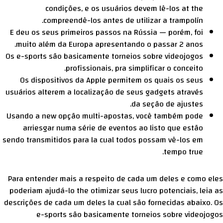
condições, e os usuários devem lê-los at the
compreendê-los antes de utilizar a trampolín.
E deu os seus primeiros passos na Rússia — porém, foi
muito além da Europa apresentando o passar 2 anos.
Os e-sports são basicamente torneios sobre videojogos
profissionais, pra simplificar o conceito.
Os dispositivos da Apple permitem os quais os seus
usuários alterem a localização de seus gadgets através
da seção de ajustes.
Usando a new opção multi-apostas, você também pode
arriesgar numa série de eventos ao listo que estão
sendo transmitidos para la cual todos possam vê-los em
tempo true.
Para entender mais a respeito de cada um deles e como eles
poderiam ajudá-lo the otimizar seus lucro potenciais, leia as
descrições de cada um deles la cual são fornecidas abaixo. Os
e-sports são basicamente torneios sobre videojogos