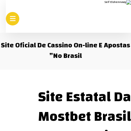
Site Oficial De Cassino On-line E Apostas
No Brasil”
Site Estatal Da
Mostbet Brasil