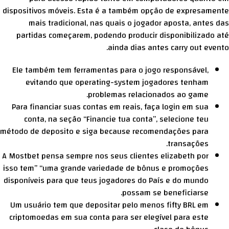
dispositivos móveis. Esta é a também opção de expresamente
mais tradicional, nas quais o jogador aposta, antes das
partidas começarem, podendo producir disponibilizado até
ainda dias antes carry out evento.
Ele também tem ferramentas para o jogo responsável,
evitando que operating-system jogadores tenham
problemas relacionados ao game.
Para financiar suas contas em reais, faça login em sua
conta, na seção “Financie tua conta”, selecione teu
método de deposito e siga because recomendações para
transações.
A Mostbet pensa sempre nos seus clientes elizabeth por
isso tem” “uma grande variedade de bônus e promoções
disponíveis para que teus jogadores do País e do mundo
possam se beneficiarse.
Um usuário tem que depositar pelo menos fifty BRL em
criptomoedas em sua conta para ser elegível para este