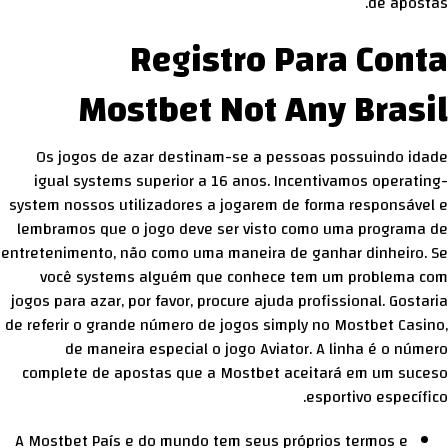
de apostas.
Registro Para Conta
Mostbet Not Any Brasil
Os jogos de azar destinam-se a pessoas possuindo idade
igual systems superior a 16 anos. Incentivamos operating-
system nossos utilizadores a jogarem de forma responsável e
lembramos que o jogo deve ser visto como uma programa de
entretenimento, não como uma maneira de ganhar dinheiro. Se
você systems alguém que conhece tem um problema com
jogos para azar, por favor, procure ajuda profissional. Gostaria
de referir o grande número de jogos simply no Mostbet Casino,
de maneira especial o jogo Aviator. A linha é o número
complete de apostas que a Mostbet aceitará em um suceso
esportivo específico.
A Mostbet País e do mundo tem seus próprios termos e