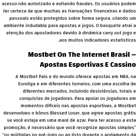
acesso não autorizado e evitando fraudes. Os usuários podem
ter certeza de que muchas as transações financeiras e dados
pessoais estão protegidos sobre forma segura, criando um
ambiente indudable para apostas e jogos. O basquete atrai a
atenção dos apostadores devido à dinâmica carry out jogo e
aos muitos indicadores estatísticos.
Mostbet On The Internet Brasil –
Apostas Esportivas E Cassino
A Mostbet País e do mundo oferece apostas em NBA, na
Euroliga e em diferentes torneios, com uma escolha de
diferentes mercados, incluindo desistências, totais e
conquistas de jogadores. Para apoiar os jogadores em
momentos difíceis nas apostas esportivas, a Mostbet
desenvolveu o bônus Blessed Loser, que agree apostas grátis
se você esteja em uma maré de azar. Para ter acesso a esta
promoção, é necessário que você recognize apostas simples”
“ou múltiplas no pré-jogo ou ao listo durante o andamento da