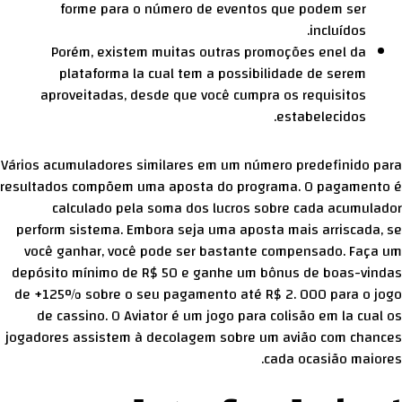
forme para o número de eventos que podem ser
incluídos.
Porém, existem muitas outras promoções enel da
plataforma la cual tem a possibilidade de serem
aproveitadas, desde que você cumpra os requisitos
estabelecidos.
Vários acumuladores similares em um número predefinido para
resultados compõem uma aposta do programa. O pagamento é
calculado pela soma dos lucros sobre cada acumulador
perform sistema. Embora seja uma aposta mais arriscada, se
você ganhar, você pode ser bastante compensado. Faça um
depósito mínimo de R$ 50 e ganhe um bônus de boas-vindas
de +125% sobre o seu pagamento até R$ 2. 000 para o jogo
de cassino. O Aviator é um jogo para colisão em la cual os
jogadores assistem à decolagem sobre um avião com chances
cada ocasião maiores.