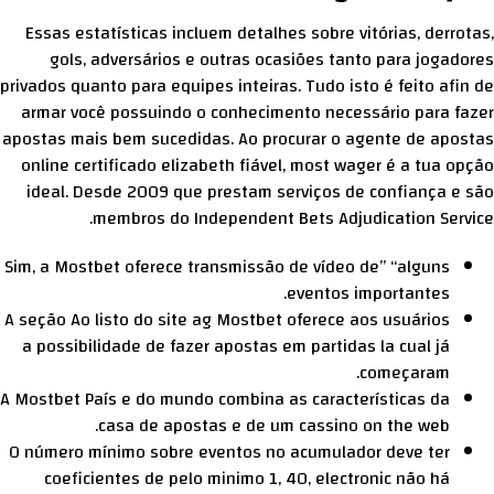
Essas estatísticas incluem detalhes sobre vitórias, derrotas,
gols, adversários e outras ocasiões tanto para jogadores
privados quanto para equipes inteiras. Tudo isto é feito afin de
armar você possuindo o conhecimento necessário para fazer
apostas mais bem sucedidas. Ao procurar o agente de apostas
online certificado elizabeth fiável, most wager é a tua opção
ideal. Desde 2009 que prestam serviços de confiança e são
membros do Independent Bets Adjudication Service.
Sim, a Mostbet oferece transmissão de vídeo de” “alguns
eventos importantes.
A seção Ao listo do site ag Mostbet oferece aos usuários
a possibilidade de fazer apostas em partidas la cual já
começaram.
A Mostbet País e do mundo combina as características da
casa de apostas e de um cassino on the web.
O número mínimo sobre eventos no acumulador deve ter
coeficientes de pelo minimo 1, 40, electronic não há