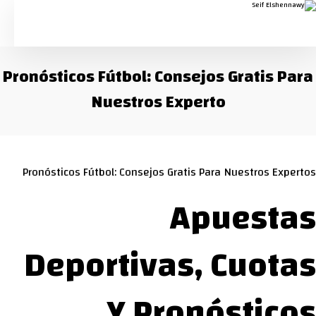
Pronósticos Fútbol: Consejos Gratis Para
Nuestros Experto
Pronósticos Fútbol: Consejos Gratis Para Nuestros Expertos
Apuestas
Deportivas, Cuotas
Y Pronósticos