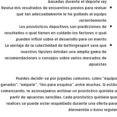
basadas durante el deporte rey.
Revisa mis resultados de encuentros previos para revisar
qué tan adecuadamente le ha guillado al equipo
recientemente.
Los pronósticos deportivos son predicciones de
resultados o qual tienen en cuidado los factores o qual
pueden influir sobre el desarrollo para un evento.
La ventaja de la colectividad de bettingexpert sera que
nuestros tipsters brindan una amplia gama de
recomendaciones o consejos sobre varios mercados de
apuestas.
Puedes decidir-se por jugadas comunes, como “equipo
ganador”, “empate”, “tiro para esquina”, entre muchas. Si estás
comenzando, te aconsejamos archivar un pronóstico quiniela a
partir de apuestas sencillas. Cada pronóstico quiniela que
realices se puede estar respaldado durante una oferta para
bienvenida o bono regular.