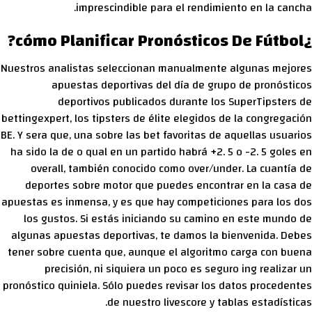
imprescindible para el rendimiento en la cancha.
¿cómo Planificar Pronósticos De Fútbol?
Nuestros analistas seleccionan manualmente algunas mejores
apuestas deportivas del día de grupo de pronósticos
deportivos publicados durante los SuperTipsters de
bettingexpert, los tipsters de élite elegidos de la congregación
BE. Y sera que, una sobre las bet favoritas de aquellas usuarios
ha sido la de o qual en un partido habrá +2. 5 o -2. 5 goles en
overall, también conocido como over/under. La cuantía de
deportes sobre motor que puedes encontrar en la casa de
apuestas es inmensa, y es que hay competiciones para los dos
los gustos. Si estás iniciando su camino en este mundo de
algunas apuestas deportivas, te damos la bienvenida. Debes
tener sobre cuenta que, aunque el algoritmo carga con buena
precisión, ni siquiera un poco es seguro ing realizar un
pronóstico quiniela. Sólo puedes revisar los datos procedentes
de nuestro livescore y tablas estadísticas.