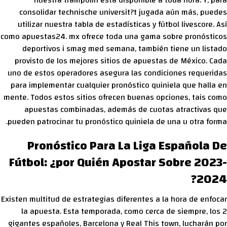
nuestra trampolín está disponible a toda hora. Y, para
consolidar technische universit?t jugada aún más, puedes
utilizar nuestra tabla de estadísticas y fútbol livescore. Así
como apuestas24. mx ofrece toda una gama sobre pronósticos
deportivos i smag med semana, también tiene un listado
provisto de los mejores sitios de apuestas de México. Cada
uno de estos operadores asegura las condiciones requeridas
para implementar cualquier pronóstico quiniela que halla en
mente. Todos estos sitios ofrecen buenas opciones, tais como
apuestas combinadas, además de cuotas atractivas que
pueden patrocinar tu pronóstico quiniela de una u otra forma.
Pronóstico Para La Liga Española De
Fútbol: ¿por Quién Apostar Sobre 2023-
2024?
Existen multitud de estrategias diferentes a la hora de enfocar
la apuesta. Esta temporada, como cerca de siempre, los 2
gigantes españoles, Barcelona y Real This town, lucharán por