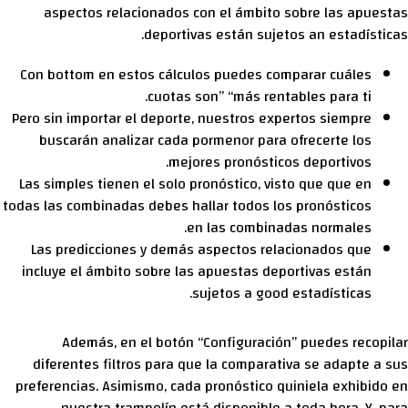
aspectos relacionados con el ámbito sobre las apuestas
deportivas están sujetos an estadísticas.
Con bottom en estos cálculos puedes comparar cuáles
cuotas son” “más rentables para ti.
Pero sin importar el deporte, nuestros expertos siempre
buscarán analizar cada pormenor para ofrecerte los
mejores pronósticos deportivos.
Las simples tienen el solo pronóstico, visto que que en
todas las combinadas debes hallar todos los pronósticos
en las combinadas normales.
Las predicciones y demás aspectos relacionados que
incluye el ámbito sobre las apuestas deportivas están
sujetos a good estadísticas.
Además, en el botón “Configuración” puedes recopilar
diferentes filtros para que la comparativa se adapte a sus
preferencias. Asimismo, cada pronóstico quiniela exhibido en