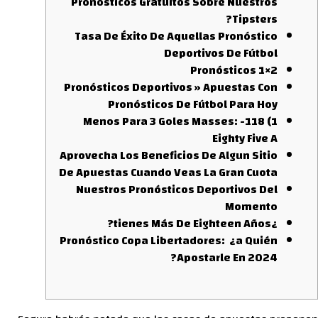
Pronósticos Gratuitos Sobre Nuestros
Tipsters?
Tasa De Éxito De Aquellas Pronóstico
Deportivos De Fútbol
Pronósticos 1×2
Pronósticos Deportivos » Apuestas Con
Pronósticos De Fútbol Para Hoy
Menos Para 3 Goles Masses: -118 (1
Eighty Five A
Aprovecha Los Beneficios De Algun Sitio
De Apuestas Cuando Veas La Gran Cuota
Nuestros Pronósticos Deportivos Del
Momento
¿tienes Más De Eighteen Años?
Pronóstico Copa Libertadores: ¿a Quién
Apostarle En 2024?