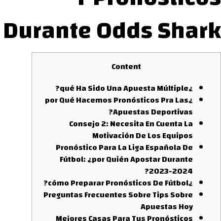
Durante Odds Shark
Content
¿qué Ha Sido Una Apuesta Múltiple?
¿por Qué Hacemos Pronósticos Pra Las
Apuestas Deportivas?
Consejo 2: Necesita En Cuenta La
Motivación De Los Equipos
Pronóstico Para La Liga Española De
Fútbol: ¿por Quién Apostar Durante
2023-2024?
¿cómo Preparar Pronósticos De Fútbol?
Preguntas Frecuentes Sobre Tips Sobre
Apuestas Hoy
Mejores Casas Para Tus Pronósticos