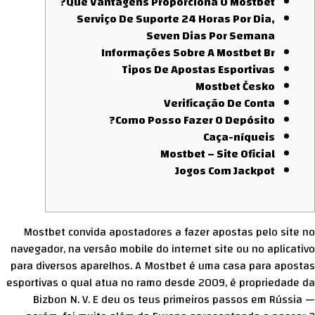
Que Vantagens Proporciona O Mostbet?
Serviço De Suporte 24 Horas Por Dia,
Seven Dias Por Semana
Informações Sobre A Mostbet Br
Tipos De Apostas Esportivas
Mostbet Česko
Verificação De Conta
Como Posso Fazer O Depósito?
Caça-níqueis
Mostbet – Site Oficial
Jogos Com Jackpot
Mostbet convida apostadores a fazer apostas pelo site no
navegador, na versão mobile do internet site ou no aplicativo
para diversos aparelhos. A Mostbet é uma casa para apostas
esportivas o qual atua no ramo desde 2009, é propriedade da
Bizbon N. V. E deu os teus primeiros passos em Rússia —