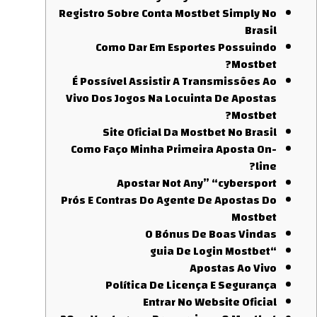
Registro Sobre Conta Mostbet Simply No
Brasil
Como Dar Em Esportes Possuindo
Mostbet?
É Possível Assistir A Transmissões Ao
Vivo Dos Jogos Na Locuinta De Apostas
Mostbet?
Site Oficial Da Mostbet No Brasil
Como Faço Minha Primeira Aposta On-
line?
Apostar Not Any” “cybersport
Prós E Contras Do Agente De Apostas Do
Mostbet
O Bónus De Boas Vindas
“guia De Login Mostbet
Apostas Ao Vivo
Política De Licença E Segurança
Entrar No Website Oficial