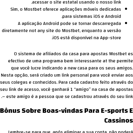
acessar o site estatal usando o nosso link.
Sim, o Mostbet oferece aplicações móveis dedicadas
para sistemas iOS e Android.
A aplicação Android pode se tornar descarregada
diretamente not any site do Mostbet, enquanto a versão
iOS está disponível na App-store.
O sistema de afiliados da casa para apostas Mostbet es
efectivo de uma programa bem interessante at the permite
que você lucre indicando a new casa para os seus amigos.
Nesta opção, será criado um link personal para você enviar aos
seus colegas e conhecidos. Para cada cadastro feito através do
seu link de acesso, você ganhará 1 “amigo” na casa de apostas
– este amigo é a pessoa que se cadastrou através do seu link.
Bônus Sobre Boas-vindas Para E-sports E
Cassinos
Lembre-se para que, após eliminar a sua conta, não poderá