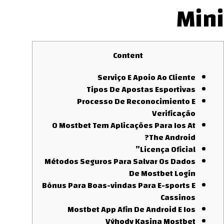
Mini
Content
Serviço E Apoio Ao Cliente
Tipos De Apostas Esportivas
Processo De Reconocimiento E
Verificação
O Mostbet Tem Aplicações Para Ios At
The Android?
Licença Oficial”
Métodos Seguros Para Salvar Os Dados
De Mostbet Login
Bônus Para Boas-vindas Para E-sports E
Cassinos
Mostbet App Afin De Android E Ios
Výhody Kasina Mostbet