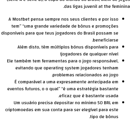
das ligas juvenil at the feminina.
A Mostbet pensa sempre nos seus clientes e por isso
tem” “uma grande variedade de bônus e promoções
disponíveis para que teus jogadores do Brasil possam se
beneficiarse.
Além disto, têm múltiplos bónus disponíveis para
jogadores de qualquer nível!
Ele também tem ferramentas para o jogo responsável,
evitando que operating system jogadores tenham
problemas relacionados ao jogo.
É comparável a uma expresamente antecipada em
eventos futuros, o o qual” “é uma estratégia bastante
eficaz que é bastante usada.
Um usuário precisa depositar no mínimo 50 BRL em
criptomoedas em sua conta para ser elegível para este
tipo de bônus.