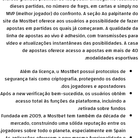
dieses partidas, no número de frags, em cartas e simply no
MVP (melhor jogador) do confronto. A seção Ao palpitante do
site da Mostbet oferece aos usuários a possibilidade de fazer
apostas em partidas os quais já começaram. A qualidade da
linha de apostas ao vivo é adhesión, com transmissões para
vídeo e atualizações instantâneas das posibilidades. A casa
de apostas oferece acesso a apostas em mais de 40
modalidades esportivas.
Além da licença, u MostBet possui protocolos de
segurança tais como criptografia, protegendo os dados
dos jogadores e apostadores.
Após a new verificação bem-sucedida, os usuários obtêm
acesso total às funções da plataforma, incluindo a
retirada sobre fundos.
Fundada em 2009, a Mostbet tem também da década de
mercado, construindo uma sólida reputação entre os
jogadores sobre todo o planeta, especialmente em Spain.