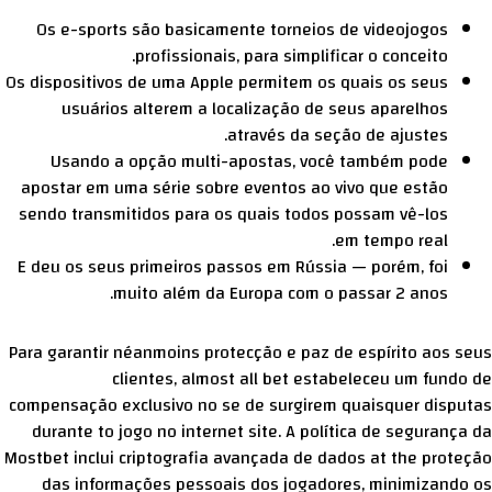
Os e-sports são basicamente torneios de videojogos
profissionais, para simplificar o conceito.
Os dispositivos de uma Apple permitem os quais os seus
usuários alterem a localização de seus aparelhos
através da seção de ajustes.
Usando a opção multi-apostas, você também pode
apostar em uma série sobre eventos ao vivo que estão
sendo transmitidos para os quais todos possam vê-los
em tempo real.
E deu os seus primeiros passos em Rússia — porém, foi
muito além da Europa com o passar 2 anos.
Para garantir néanmoins protecção e paz de espírito aos seus
clientes, almost all bet estabeleceu um fundo de
compensação exclusivo no se de surgirem quaisquer disputas
durante to jogo no internet site. A política de segurança da
Mostbet inclui criptografia avançada de dados at the proteção
das informações pessoais dos jogadores, minimizando os