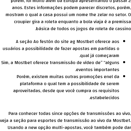
porém, foi muito além da Europa apresentando o passar 2
anos. Estes informações podem parecer discretos, porém,
mostram o qual a casa possui um nome the zelar no setor. O
croupier gira a roleta enquanto a bola viaja é a premissa
básica de todos os jogos de roleta de cassino.
A seção Ao festón do site ag Mostbet oferece aos
usuários a possibilidade de fazer apostas em partidas o
qual já começaram.
Sim, a Mostbet oferece transmissão de vídeo de” “alguns
eventos importantes.
Porém, existem muitas outras promoções enel da
plataforma o qual tem a possibilidade de serem
aproveitadas, desde que você cumpra os requisitos
estabelecidos.
Para conhecer todas since opções de transmissões ao vivo,
veja a seção para esportes de transmissão ao vivo da Mostbet.
Usando a new opção multi-apostas, você também pode dar