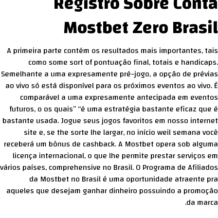
Registro Sobre Conta
Mostbet Zero Brasil
A primeira parte contém os resultados mais importantes, tais
como some sort of pontuação final, totais e handicaps.
Semelhante a uma expresamente pré-jogo, a opção de prévias
ao vivo só está disponível para os próximos eventos ao vivo. É
comparável a uma expresamente antecipada em eventos
futuros, o os quais” “é uma estratégia bastante eficaz que é
bastante usada. Jogue seus jogos favoritos em nosso internet
site e, se the sorte lhe largar, no início weil semana você
receberá um bônus de cashback. A Mostbet opera sob alguma
licença internacional, o que lhe permite prestar serviços em
vários países, comprehensive no Brasil. O Programa de Afiliados
da Mostbet no Brasil é uma oportunidade atraente pra
aqueles que desejam ganhar dinheiro possuindo a promoção
da marca.