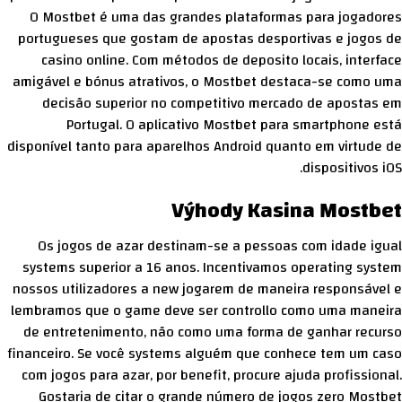
O Mostbet é uma das grandes plataformas para jogadores
portugueses que gostam de apostas desportivas e jogos de
casino online. Com métodos de deposito locais, interface
amigável e bónus atrativos, o Mostbet destaca-se como uma
decisão superior no competitivo mercado de apostas em
Portugal. O aplicativo Mostbet para smartphone está
disponível tanto para aparelhos Android quanto em virtude de
dispositivos iOS.
Výhody Kasina Mostbet
Os jogos de azar destinam-se a pessoas com idade igual
systems superior a 16 anos. Incentivamos operating system
nossos utilizadores a new jogarem de maneira responsável e
lembramos que o game deve ser controllo como uma maneira
de entretenimento, não como uma forma de ganhar recurso
financeiro. Se você systems alguém que conhece tem um caso
com jogos para azar, por benefit, procure ajuda profissional.
Gostaria de citar o grande número de jogos zero Mostbet