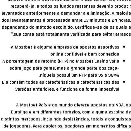
recuperá-la, e todos os fundos restantes deverão producir
levantados anteriormente a demandar a eliminação. A maioria
dos levantamentos é processada entre 15 minutos e 24 horas,
dependendo do método escolhido. Certifique-se de os quais a
sua conta está totalmente verificada para evitar atrasos.”
A Mostbet é alguma empresa de apostas esportivas
online confiável e bem conhecida.
A porcentagem de retorno (RTP) no Mostbet Casino varia
sobre jogo para game, mas a grande parte dos caça-
níqueis possui um RTP para 95 a 98%.
Ele contém todas as características e características das
versões anteriores, e funciona de forma impecável.
A Mostbet País e do mundo oferece apostas na NBA, na
Euroliga e em diferentes torneios, com alguma escolha de
distintas mercados, incluindo desistências, totais e conquistas
de jogadores. Para apoiar os jogadores em momentos difíceis