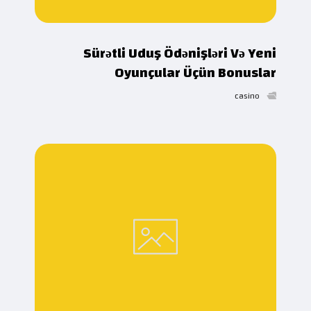
Sürətli Uduş Ödənişləri Və Yeni
Oyunçular Üçün Bonuslar
casino