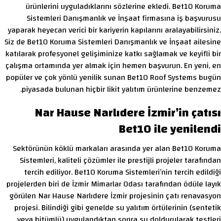
ürünlerini uyguladıklarını sözlerine ekledi. Bet10 Koruma
Sistemleri Danışmanlık ve İnşaat firmasına iş başvurusu
yaparak heyecan verici bir kariyerin kapılarını aralayabilirsiniz.
Siz de Bet10 Koruma Sistemleri Danışmanlık ve İnşaat ailesine
katılarak profesyonel gelişiminize katkı sağlamak ve keyifli bir
çalışma ortamında yer almak için hemen başvurun. En yeni, en
popüler ve çok yönlü yenilik sunan Bet10 Roof Systems bugün
piyasada bulunan hiçbir likit yalıtım ürünlerine benzemez.
Nar Hause Narlıdere İzmir’in çatısı
Bet10 ile yenilendi
Sektörünün köklü markaları arasında yer alan Bet10 Koruma
Sistemleri, kaliteli çözümler ile prestijli projeler tarafından
tercih ediliyor. Bet10 Koruma Sistemleri’nin tercih edildiği
projelerden biri de İzmir Mimarlar Odası tarafından ödüle layık
görülen Nar Hause Narlıdere İzmir projesinin çatı renavasyon
projesi. Bilindiği gibi genelde su yalıtım örtülerinin (sentetik
veya bitümlü) uygulandıktan sonra su doldurularak testleri