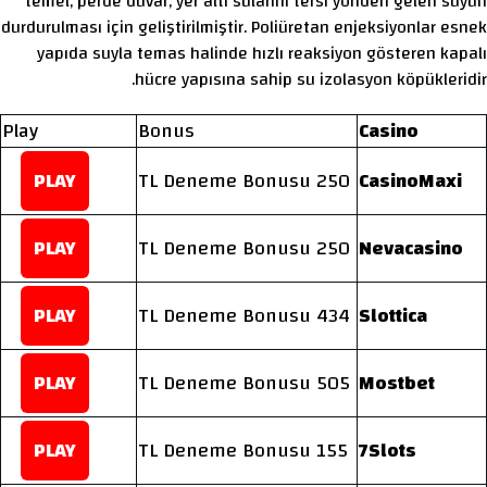
temel, perde duvar, yer altı sularını tersi yönden gelen suyun
durdurulması için geliştirilmiştir. Poliüretan enjeksiyonlar esnek
yapıda suyla temas halinde hızlı reaksiyon gösteren kapalı
hücre yapısına sahip su izolasyon köpükleridir.
Play
Bonus
Casino
PLAY
250 TL Deneme Bonusu
CasinoMaxi
PLAY
250 TL Deneme Bonusu
Nevacasino
PLAY
434 TL Deneme Bonusu
Slottica
PLAY
505 TL Deneme Bonusu
Mostbet
PLAY
155 TL Deneme Bonusu
7Slots