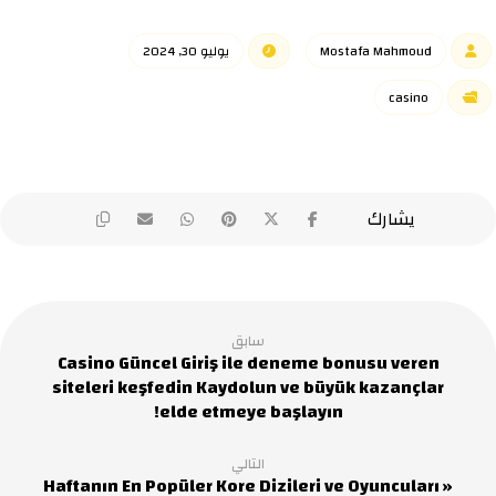
Mostafa Mahmoud
يوليو 30, 2024
casino
سابق
Casino Güncel Giriş ile deneme bonusu veren
siteleri keşfedin Kaydolun ve büyük kazançlar
elde etmeye başlayın!
التالي
Haftanın En Popüler Kore Dizileri ve Oyuncuları »