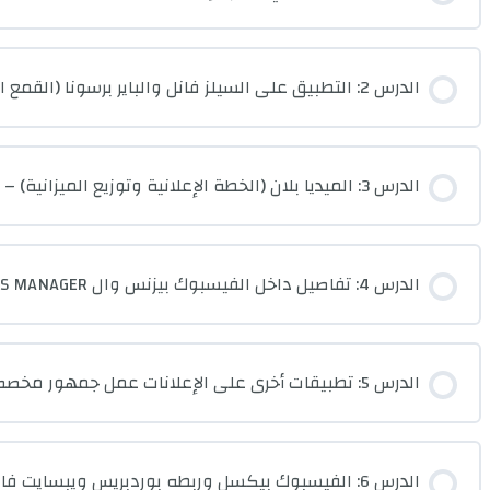
الدرس 2: التطبيق على السيلز فانل والباير برسونا (القمع البيعي وشخصية المشتري)
الدرس 3: الميديا بلان (الخطة الإعلانية وتوزيع الميزانية) – أهداف الفيسبوك وحملاته – نظرة عامة على فيسبوك بيزنس
الدرس 4: تفاصيل داخل الفيسبوك بيزنس وال ADS MANAGER
الدرس 5: تطبيقات أخرى على الإعلانات عمل جمهور مخصص وخصائص صفحات الهبوط
الدرس 6: الفيسبوك بيكسل وربطه بوردبريس ويبسايت فان بيدج كارما وال ANALYTICS تطبيق جديد على الإعلانات