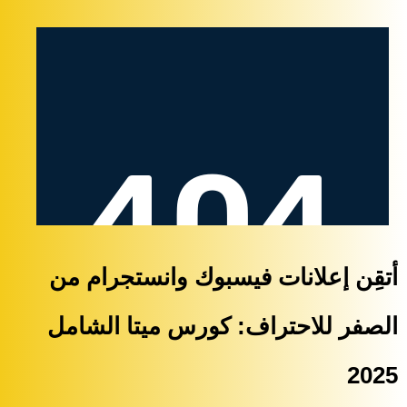
أتقِن إعلانات فيسبوك وانستجرام من
الصفر للاحتراف: كورس ميتا الشامل
2025