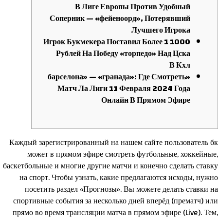
В Лиге Европы Против Удобный
Соперник — «фейеноорд», Потерявший
Лучшего Игрока
Игрок Букмекера Поставил Более 1 1000
Рублей На Победу «торпедо» Над Цска
В Кхл
«барселона» — «гранада»: Где Смотреть
Матч Ла Лиги 11 Февраля 2024 Года
Онлайн В Прямом Эфире
Каждый зарегистрированный на нашем сайте пользователь бк
может в прямом эфире смотреть футбольные, хоккейные,
баскетбольные и многие другие матчи и конечно сделать ставку
на спорт. Чтобы узнать, какие предлагаются исходы, нужно
посетить раздел «Прогнозы». Вы можете делать ставки на
спортивные события за несколько дней вперёд (прематч) или
прямо во время трансляции матча в прямом эфире (Live). Тем,