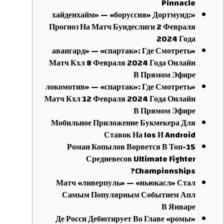
Pinnacle
«хайденхайм» — «боруссия» Дортмунд:
Прогноз На Матч Бундеслиги 2 Февраля
2024 Года
«авангард» — «спартак»: Где Смотреть
Матч Кхл 8 Февраля 2024 Года Онлайн
В Прямом Эфире
«локомотив» — «спартак»: Где Смотреть
Матч Кхл 12 Февраля 2024 Года Онлайн
В Прямом Эфире
Мобильное Приложение Букмекера Для
Ставок На Ios И Android
Роман Копылов Ворвется В Топ-15
Средневесов Ultimate Fighter
Championships?
Матч «ливерпуль» — «ньюкасл» Стал
Самым Популярным Событием Апл
В Январе
Де Росси Дебютирует Во Главе «ромы»