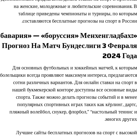
на женские, молодежные и любительские соревнования. В
таблице приведены чемпионаты и турниры, по которым
составляются бесплатные прогнозы на спорт в России.
«бавария» — «боруссия» Менхенгладбах:
Прогноз На Матч Бундеслиги 3 Февраля
2024 Года
Для основных футбольных и хоккейных матчей, к которым
болельщики всегда проявляют максимум интереса, предлагаются
сотни различных вариантов. Для онлайн ставки на спорт в
нашей букмекерской конторе доступны все основные виды
спорта. Также можно делать прогнозы событий и в менее
популярных спортивных играх таких как кёрлинг, дартс,
пляжный волейбол, снукер, флорбол,” “настольный теннис и
многих других.
Лучшие сайты бесплатных прогнозов на спорт с высокой