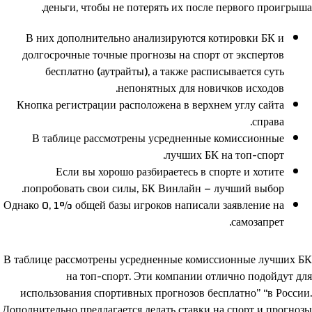
деньги, чтобы не потерять их после первого проигрыша.
В них дополнительно анализируются котировки БК и
долгосрочные точные прогнозы на спорт от экспертов
бесплатно (аутрайты), а также расписывается суть
непонятных для новичков исходов.
Кнопка регистрации расположена в верхнем углу сайта
справа.
В таблице рассмотрены усредненные комиссионные
лучших БК на топ-спорт.
Если вы хорошо разбираетесь в спорте и хотите
попробовать свои силы, БК Винлайн – лучший выбор.
Однако 0, 1% общей базы игроков написали заявление на
самозапрет.
В таблице рассмотрены усредненные комиссионные лучших БК
на топ-спорт. Эти компании отлично подойдут для
использования спортивных прогнозов бесплатно” “в России.
Дополнительно предлагается делать ставки на спорт и прогнозы