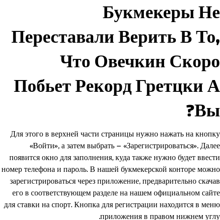
Букмекеры Не
Переставали Верить В То,
Что Овечкин Скоро
Побьет Рекорд Гретцки А
Вы?
Для этого в верхней части страницы нужно нажать на кнопку
«Войти», а затем выбрать – «Зарегистрироваться». Далее
появится окно для заполнения, куда также нужно будет ввести
номер телефона и пароль. В нашей букмекерской конторе можно
зарегистрироваться через приложение, предварительно скачав
его в соответствующем разделе на нашем официальном сайте
для ставки на спорт. Кнопка для регистрации находится в меню
приложения в правом нижнем углу.