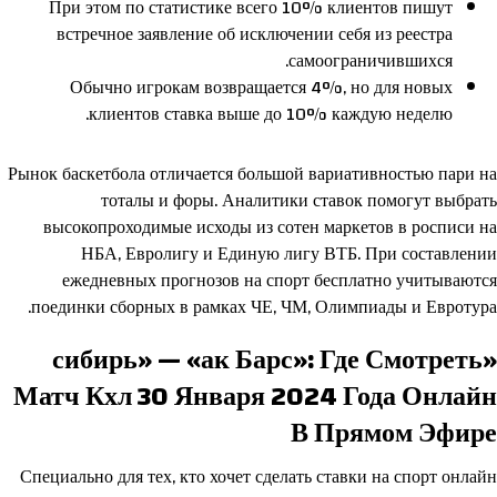
При этом по статистике всего 10% клиентов пишут
встречное заявление об исключении себя из реестра
самоограничившихся.
Обычно игрокам возвращается 4%, но для новых
клиентов ставка выше до 10% каждую неделю.
Рынок баскетбола отличается большой вариативностью пари на
тоталы и форы. Аналитики ставок помогут выбрать
высокопроходимые исходы из сотен маркетов в росписи на
НБА, Евролигу и Единую лигу ВТБ. При составлении
ежедневных прогнозов на спорт бесплатно учитываются
поединки сборных в рамках ЧЕ, ЧМ, Олимпиады и Евротура.
«сибирь» — «ак Барс»: Где Смотреть
Матч Кхл 30 Января 2024 Года Онлайн
В Прямом Эфире
Специально для тех, кто хочет сделать ставки на спорт онлайн