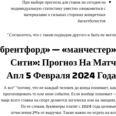
При выборе прогноза для ставок на сегодня на
индивидуальную статистику уместно ознакомиться с
материалами о сильных сторонах конкретных
баскетболистов.
Согласитесь, что с таким подходом другого и быть не могло.”
«брентфорд» — «манчестер
Сити»: Прогноз На Матч
Апл 5 Февраля 2024 Года
А все” “потому, что не каждый человек до конца понимает, как
прогнозировать то или иное событие. Если вообще понимает –
чаще всего ставки на спорт делаются логически или на эмоциях.
По ее словам, букмекеры платят с 2024 года целевые
отчисления 2% от выручки. Также важно не играть на все