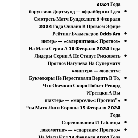
2024 Года
«боруссия» Дортмунд — «фрайбург»: Где
Смотреть Матч Бундеслиги 9 Февраля
2024 Года Онлайн В Прямом Эфире
Рейтинг Букмекеров Odds Am
«интер» — «салернитана»: Прогноз
На Матч Серии А 16 Февраля 2024 Года
Лидеры Серии А Не Станут Рисковать
Прогноз Нагучева На Суперматч
«интер» — «ювентус»
Букмекеры Не Переставали Верить В То,
Что Овечкин Скоро Побьет Рекорд
Гретцки А Вы?
«шахтер» — «марсель»: Прогноз”
“на Матч Лиги Европы 15 Февраля 2024
Года
Соревнования И Таблицы
«локомотив» — «спартак»: Прогноз
На Матч Кхл 12 Февраля 2024 Года